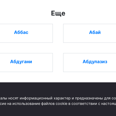
Еще
Аббас
Абай
Абдугани
Абдулазиз
риалы носят информационный характер и предназначены для о
асие на использование файлов cookie в соответствии с наст