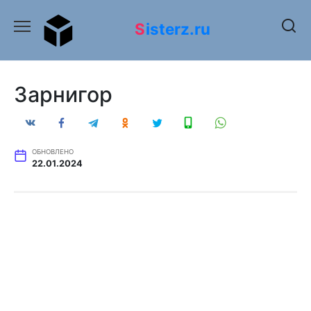
Перейти
к
Sisterz.ru
содержанию
Зарнигор
ОБНОВЛЕНО
22.01.2024