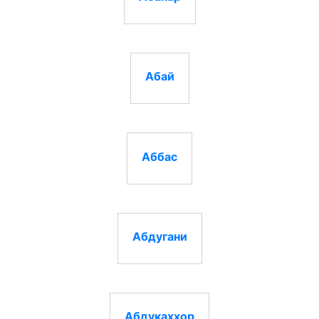
Абай
Аббас
Абдугани
Абдукаххор