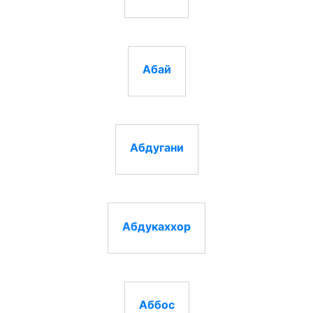
Абай
Абдугани
Абдукаххор
Аббос