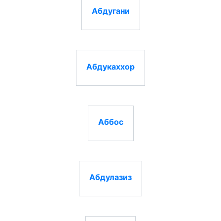
Абдугани
Абдукаххор
Аббос
Абдулазиз