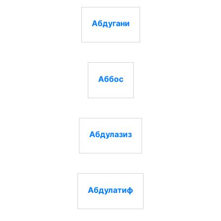
Абдугани
Аббос
Абдулазиз
Абдулатиф