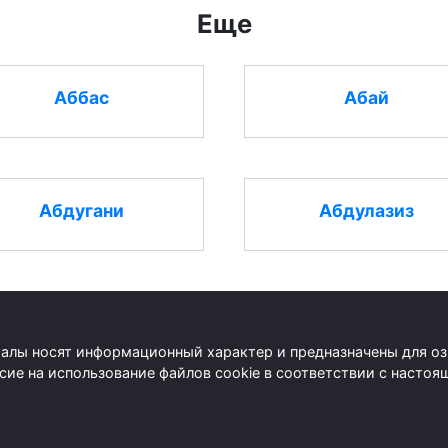
Еще
Аббас
Абай
Абдугани
Абдулазиз
риалы носят информационный характер и предназначены для о
асие на использование файлов cookie в соответствии с наст