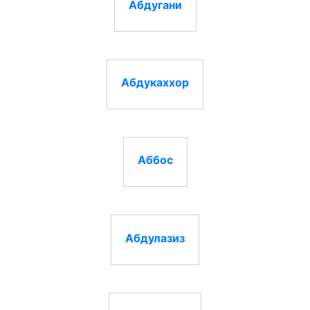
Абдугани
Абдукаххор
Аббос
Абдулазиз