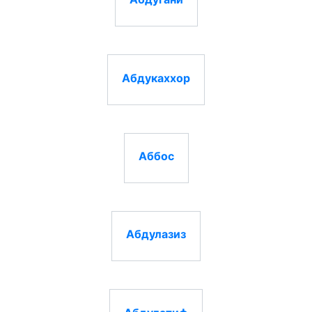
Абдукаххор
Аббос
Абдулазиз