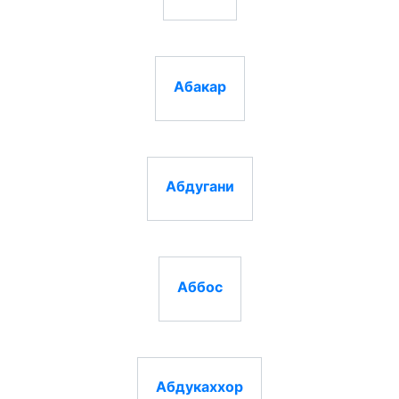
Абакар
Абдугани
Аббос
Абдукаххор