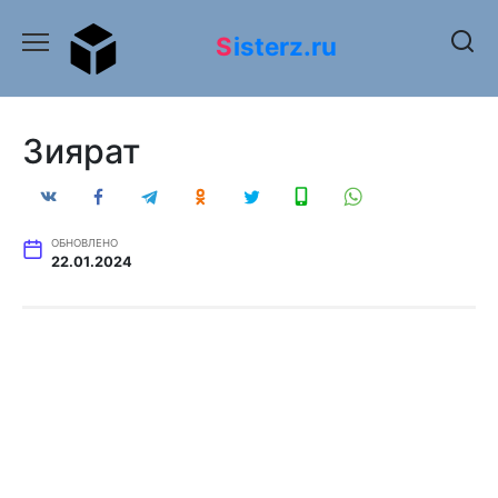
Перейти
к
Sisterz.ru
содержанию
Зиярат
ОБНОВЛЕНО
22.01.2024