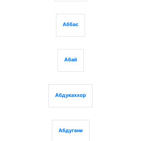
Аббас
Абай
Абдукаххор
Абдугани