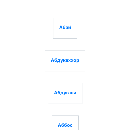
Абай
Абдукаххор
Абдугани
Аббос