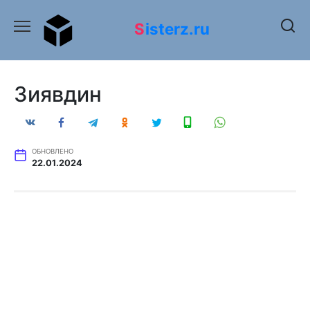
Перейти
к
Sisterz.ru
содержанию
Зиявдин
ОБНОВЛЕНО
22.01.2024