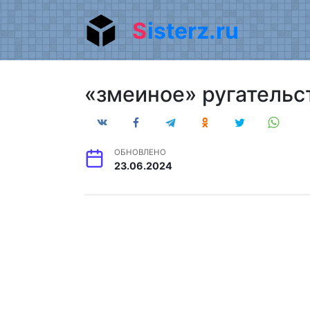
Перейти
Sisterz.ru
к
содержанию
«змеиное» ругательс
ОБНОВЛЕНО
23.06.2024