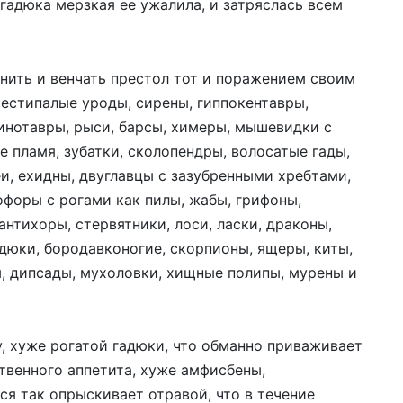
 гадюка мерзкая ее ужалила, и затряслась всем
нить и венчать престол тот и поражением своим
шестипалые уроды, сирены, гиппокентавры,
минотавры, рыси, барсы, химеры, мышевидки с
 пламя, зубатки, сколопендры, волосатые гады,
и, ехидны, двуглавцы с зазубренными хребтами,
офоры с рогами как пилы, жабы, грифоны,
антихоры, стервятники, лоси, ласки, драконы,
адюки, бородавконогие, скорпионы, ящеры, киты,
ы, дипсады, мухоловки, хищные полипы, мурены и
, хуже рогатой гадюки, что обманно приваживает
ственного аппетита, хуже амфисбены,
ся так опрыскивает отравой, что в течение