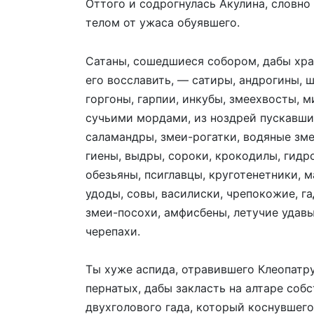
Оттого и содрогнулась Акулина, словно
телом от ужаса обуявшего.
Сатаны, сошедшиеся собором, дабы хра
его восславить, — сатиры, андрогины, 
горгоны, гарпии, инкубы, змеехвосты, 
сучьими мордами, из ноздрей пускавшие
саламандры, змеи-рогатки, водяные зме
гиены, выдры, сороки, крокодилы, гидр
обезьяны, псиглавцы, круготенетники, м
удоды, совы, василиски, чрепокожие, г
змеи-посохи, амфисбены, летучие удав
черепахи.
Ты хуже аспида, отравившего Клеопатру
пернатых, дабы закласть на алтаре соб
двухголового гада, который коснувшего