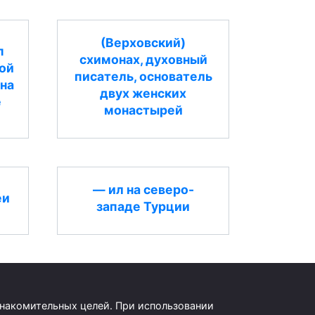
(Верховский)
п
схимонах, духовный
ой
писатель, основатель
 на
двух женских
е
монастырей
— ил на северо-
еи
западе Турции
знакомительных целей. При использовании