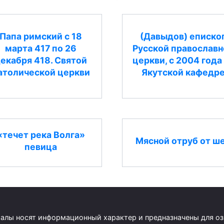
Папа римский с 18
(Давыдов) еписко
марта 417 по 26
Русской православн
екабря 418. Святой
церкви, с 2004 года
атолической церкви
Якутской кафедр
«течет река Волга»
Мясной отруб от ш
певица
риалы носят информационный характер и предназначены для о