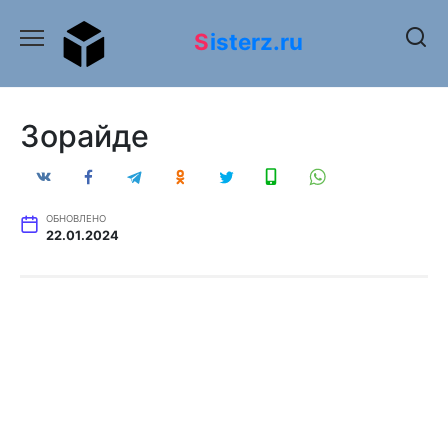
Перейти
к
Sisterz.ru
содержанию
Зорайде
ОБНОВЛЕНО
22.01.2024