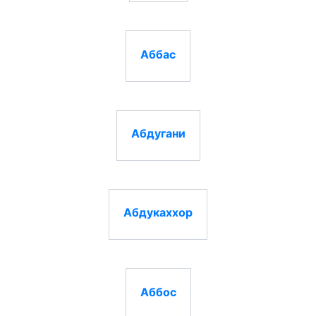
Аббас
Абдугани
Абдукаххор
Аббос