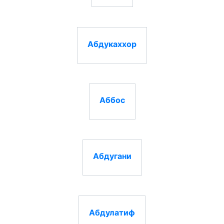
Абдукаххор
Аббос
Абдугани
Абдулатиф