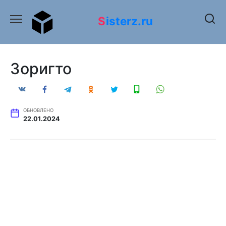
Перейти
к
Sisterz.ru
содержанию
Зоригто
ОБНОВЛЕНО
22.01.2024