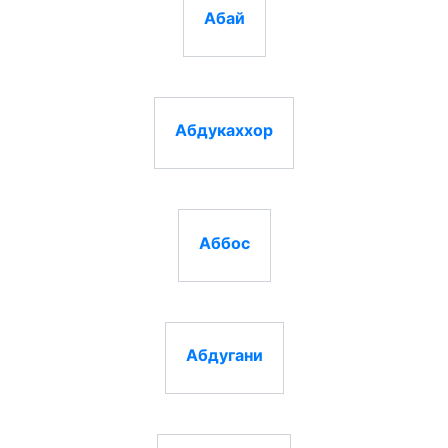
Абай
Абдукаххор
Аббос
Абдугани