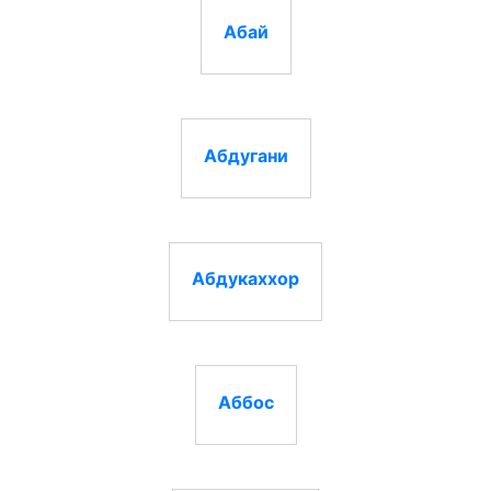
Абай
Абдугани
Абдукаххор
Аббос