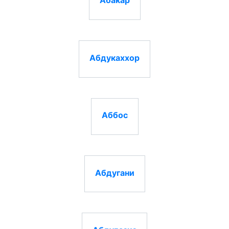
Абдукаххор
Аббос
Абдугани