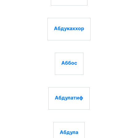
Абдукаххор
Аббос
Абдулатиф
Абдула