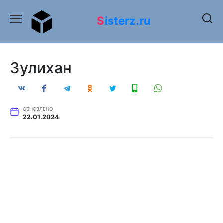
Перейти
к
Sisterz.ru
содержанию
Зулихан
ОБНОВЛЕНО
22.01.2024